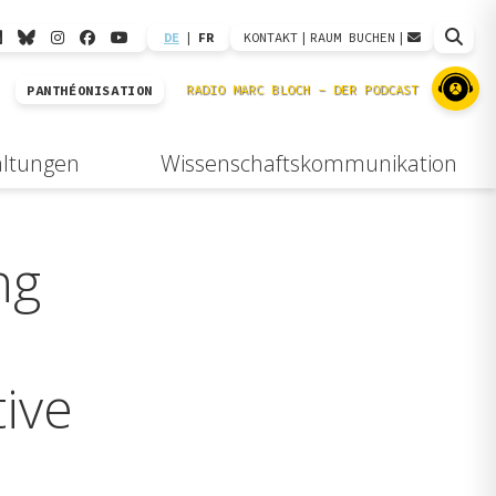
DE
|
FR
KONTAKT
|
RAUM BUCHEN
|
PANTHÉONISATION
altungen
Wissenschaftskommunikation
ng
tive