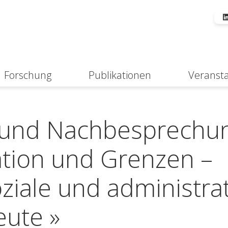
Forschung
Publikationen
Veranst
Suche
und Nachbesprechu
ation und Grenzen –
ziale und administra
eute »