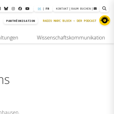
DE
|
FR
KONTAKT
|
RAUM BUCHEN
|
PANTHÉONISATION
altungen
Wissenschaftskommunikation
ms
chhausen,