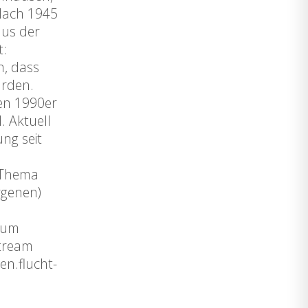
 Nach 1945
aus der
t:
n, dass
urden.
den 1990er
. Aktuell
ng seit
s Thema
rgenen)
rum
stream
n.flucht-