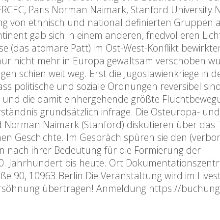
ERCEC, Paris Norman Naimark, Stanford University
ng von ethnisch und national definierten Gruppen 
nent gab sich in einem anderen, friedvolleren Lich
 (das atomare Patt) im Ost-West-Konflikt bewirkte
, nur nicht mehr in Europa gewaltsam verschoben w
en schien weit weg. Erst die Jugoslawienkriege in 
s politische und soziale Ordnungen reversibel sind
ine und die damit einhergehende größte Fluchtbewegu
ständnis grundsätzlich infrage. Die Osteuropa- und
und Norman Naimark (Stanford) diskutieren über da
hen Geschichte. Im Gespräch spüren sie den (verbo
 nach ihrer Bedeutung für die Formierung der
0. Jahrhundert bis heute. Ort Dokumentationszent
e 90, 10963 Berlin Die Veranstaltung wird im Live
ersöhnung übertragen! Anmeldung https://buchunge