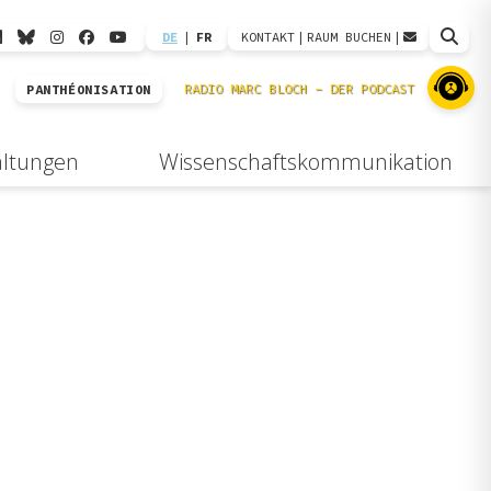
DE
|
FR
KONTAKT
|
RAUM BUCHEN
|
PANTHÉONISATION
altungen
Wissenschaftskommunikation