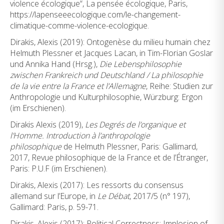
violence écologique“, La pensée écologique, Paris,
https://lapenseeecologique.com/le-changement-
climatique-comme-violence-ecologique.
Dirakis, Alexis (2019): Ontogenèse du milieu humain chez
Helmuth Plessner et Jacques Lacan, in Tim-Florian Goslar
und Annika Hand (Hrsg.),
Die Lebensphilosophie
zwischen Frankreich und Deutschland / La philosophie
de la vie entre la France et l’Allemagne
, Reihe: Studien zur
Anthropologie und Kulturphilosophie, Würzburg: Ergon
(im Erschienen).
Dirakis Alexis (2019),
Les Degrés de l’organique et
l’Homme. Introduction à l’anthropologie
philosophique
de Helmuth Plessner, Paris: Gallimard,
2017, Revue philosophique de la France et de l’Étranger,
Paris: P.U.F (im Erschienen).
Dirakis, Alexis (2017): Les ressorts du consensus
allemand sur l’Europe, in
Le Débat
, 2017/5 (n° 197),
Gallimard: Paris, p. 59-71.
Dirakis, Alexis (2017): Political Correctness: Implosion of