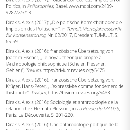
Politics, in
Philosophies
, Basel, www.mdpi.com/2409-
9287/2/3/18.
Dirakis, Alexis (2017): „Die politische Korrektheit oder die
Implosion des Politischen“, in
Tumult, Vierteljahresschrift
für Konsensstörung
, Nr. 02/2017, Dresden: TUMULT, S.
65-69.
Dirakis, Alexis (2016): französische Übersetzung von
Joachim Fischer, „Le noyau théorique propre à
l’Anthropologie philosophique (Scheler, Plessner,
Gehlen)“,
Trivium
, https://trivium.revues.org/5475.
Dirakis, Alexis (2016): französische Übersetzung von:
Krüger, Hans-Peter, „L’expressivité comme fondement de
l’historicité“,
Trivium
, https://trivium.revues.org/5483.
Dirakis, Alexis (2016): Sociologie et anthropologie de la
relation chez Helmuth Plessner, in
La Revue du MAUSS
,
Paris: La Découverte, S. 201-220.
Dirakis, Alexis (2016): Une anthropologie politique de la