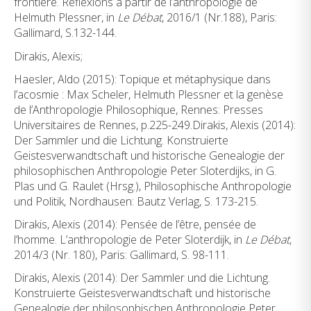
frontière. Réflexions à partir de l’anthropologie de
Helmuth Plessner, in
Le Débat
, 2016/1 (Nr.188), Paris:
Gallimard, S.132-144.
Dirakis, Alexis;
Haesler, Aldo (2015): Topique et métaphysique dans
l’acosmie : Max Scheler, Helmuth Plessner et la genèse
de l’Anthropologie Philosophique, Rennes: Presses
Universitaires de Rennes, p.225-249.Dirakis, Alexis (2014):
Der Sammler und die Lichtung. Konstruierte
Geistesverwandtschaft und historische Genealogie der
philosophischen Anthropologie Peter Sloterdijks, in G.
Plas und G. Raulet (Hrsg.), Philosophische Anthropologie
und Politik, Nordhausen: Bautz Verlag, S. 173-215.
Dirakis, Alexis (2014): Pensée de l’être, pensée de
l’homme. L’anthropologie de Peter Sloterdijk, in
Le Débat
,
2014/3 (Nr. 180), Paris: Gallimard, S. 98-111.
Dirakis, Alexis (2014): Der Sammler und die Lichtung.
Konstruierte Geistesverwandtschaft und historische
Genealogie der philosophischen Anthropologie Peter