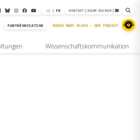
DE
|
FR
KONTAKT
|
RAUM BUCHEN
|
PANTHÉONISATION
altungen
Wissenschaftskommunikation