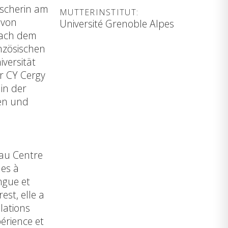
rscherin am
MUTTERINSTITUT:
 von
Université Grenoble Alpes
Nach dem
nzösischen
versität
er CY Cergy
 in der
en und
 au Centre
nes à
ngue et
est, elle a
lations
périence et