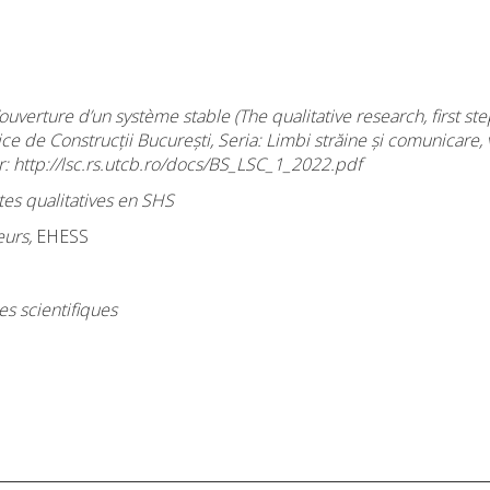
verture d’un système stable (The qualitative research, first ste
nice de Construcții București, Seria: Limbi străine și comunicare, 
r: http://lsc.rs.utcb.ro/docs/BS_LSC_1_2022.pdf
tes qualitatives en SHS
urs,
EHESS
s scientifiques