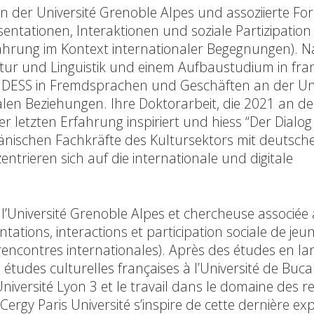
an der Université Grenoble Alpes und assoziierte Fo
entationen, Interaktionen und soziale Partizipation
ahrung im Kontext internationaler Begegnungen). 
tur und Linguistik und einem Aufbaustudium in fra
em DESS in Fremdsprachen und Geschäften an der Uni
alen Beziehungen. Ihre Doktorarbeit, die 2021 an d
er letzten Erfahrung inspiriert und hiess “Der Dialog
nischen Fachkräfte des Kultursektors mit deutsch
trieren sich auf die internationale und digitale
’Université Grenoble Alpes et chercheuse associée
tations, interactions et participation sociale de jeu
e rencontres internationales). Après des études en la
études culturelles françaises à l’Université de Bucar
niversité Lyon 3 et le travail dans le domaine des re
ergy Paris Université s’inspire de cette dernière ex