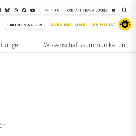
DE
|
FR
KONTAKT
|
RAUM BUCHEN
|
PANTHÉONISATION
altungen
Wissenschaftskommunikation
er