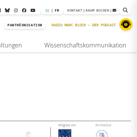
DE
|
FR
KONTAKT
|
RAUM BUCHEN
|
PANTHÉONISATION
altungen
Wissenschaftskommunikation
Mitglied von
An-Institut