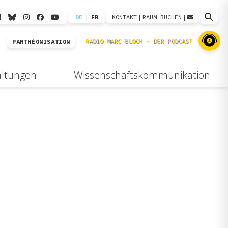
DE
|
FR
KONTAKT
|
RAUM BUCHEN
|
PANTHÉONISATION
altungen
Wissenschaftskommunikation