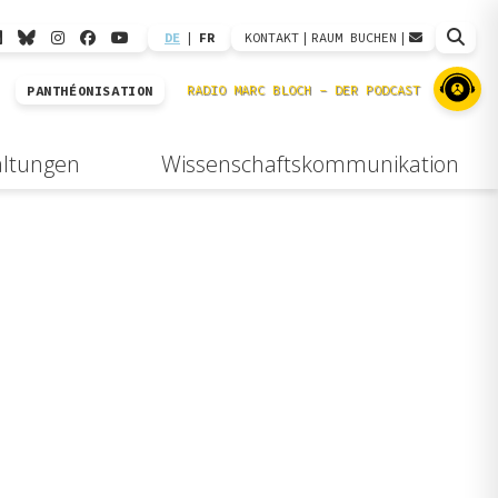
DE
|
FR
KONTAKT
|
RAUM BUCHEN
|
PANTHÉONISATION
altungen
Wissenschaftskommunikation