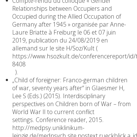
Compte-rendu du colloque « Gender
Relationships between Occupiers and
Occupied during the Allied Occupation of
Germany after 1945 » organisée par Anne-
Laure Briatte à Freiburg le 06 et 07 juin
2019, publication du 24/08/2019 en
allemand sur le site H/Soz/Kult (
https://www.hsozkult.de/conferencereport/id/
8408
).
„Child of foreigner: Franco-german children
of war, seventy years after“ in Glaesmer H,
Lee S (Eds.) (2015). Interdisciplinary
perspectives on Children born of War – from
World War II to current conflict
settings. Conference reader, 2015.
http://medpsy.uniklinikum-
leipzig.de/medpsych.site,postext,rueckblick,a_