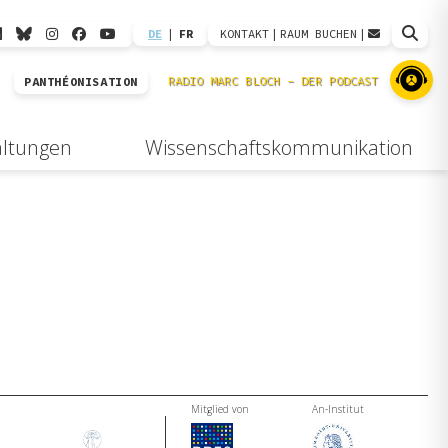
DE
|
FR
KONTAKT
|
RAUM BUCHEN
|
PANTHÉONISATION
altungen
Wissenschaftskommunikation
Mitglied von
An-Institut