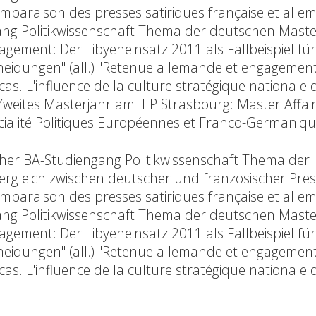
 comparaison des presses satiriques française et allem
ng Politikwissenschaft Thema der deutschen Maste
ement: Der Libyeneinsatz 2011 als Fallbeispiel fü
cheidungen" (all.) "Retenue allemande et engagement
s. L'influence de la culture stratégique nationale 
6 Zweites Masterjahr am IEP Strasbourg: Master Affai
cialité Politiques Européennes et Franco-Germaniqu
her BA-Studiengang Politikwissenschaft Thema der
vergleich zwischen deutscher und französischer Pres
 comparaison des presses satiriques française et allem
ng Politikwissenschaft Thema der deutschen Maste
ement: Der Libyeneinsatz 2011 als Fallbeispiel fü
cheidungen" (all.) "Retenue allemande et engagement
s. L'influence de la culture stratégique nationale 