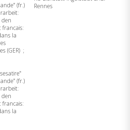
ande" (fr.)
Rennes
rarbeit:
r den
 francais:
dans la
res
es (GER) ;
sesatire"
ande" (fr.)
rarbeit:
r den
 francais:
dans la