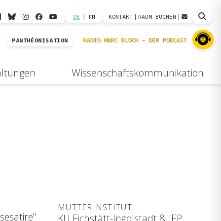
DE
|
FR
KONTAKT
|
RAUM BUCHEN
|
PANTHÉONISATION
altungen
Wissenschaftskommunikation
MUTTERINSTITUT:
sesatire"
KU Eichstätt-Ingolstadt & IEP