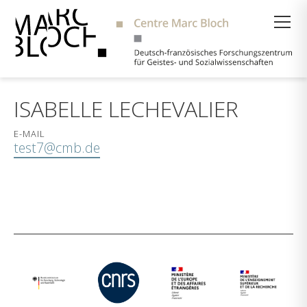
Suche
ISABELLE LECHEVALIER
E-MAIL
test7@cmb.de