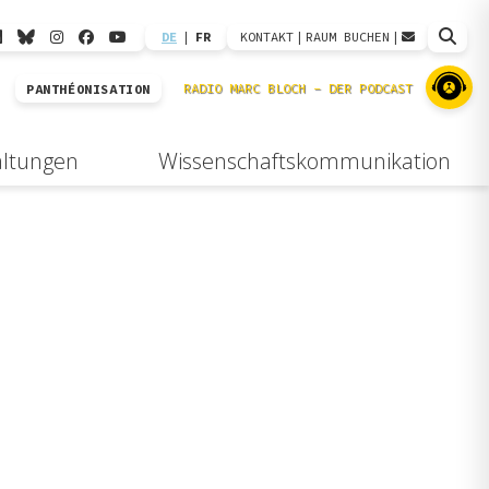
DE
|
FR
KONTAKT
|
RAUM BUCHEN
|
PANTHÉONISATION
altungen
Wissenschaftskommunikation