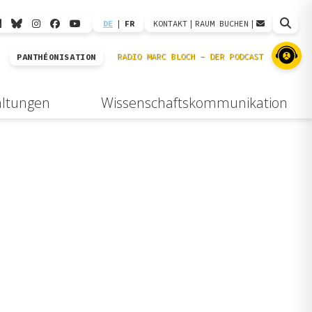
DE
|
FR
KONTAKT
|
RAUM BUCHEN
|
PANTHÉONISATION
altungen
Wissenschaftskommunikation