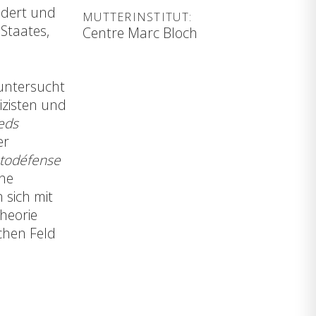
ndert und
MUTTERINSTITUT:
Staates,
Centre Marc Bloch
 untersucht
izisten und
eds
er
utodéfense
che
 sich mit
heorie
chen Feld