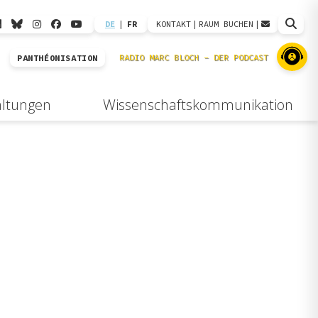
DE
|
FR
KONTAKT
|
RAUM BUCHEN
|
PANTHÉONISATION
altungen
Wissenschaftskommunikation