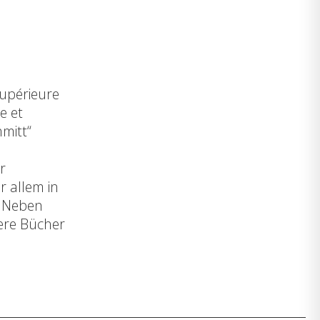
upérieure
e et
hmitt“
r
r allem in
. Neben
rere Bücher