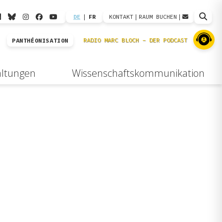
DE
|
FR
KONTAKT
|
RAUM BUCHEN
|
PANTHÉONISATION
altungen
Wissenschaftskommunikation