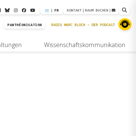
DE
|
FR
KONTAKT
|
RAUM BUCHEN
|
PANTHÉONISATION
altungen
Wissenschaftskommunikation