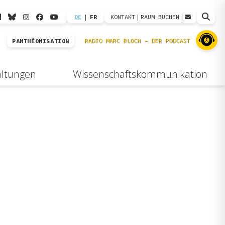
DE
|
FR
KONTAKT
|
RAUM BUCHEN
|
PANTHÉONISATION
altungen
Wissenschaftskommunikation