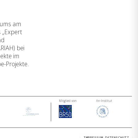
diums am
 „Expert
nd
RIAH) bei
jekte im
e-Projekte.
Mitglied von
An-Institut
IMPRESSUM
DATENSCHUTZ