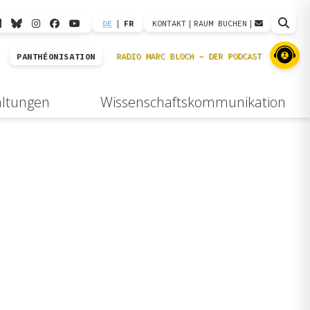
DE
|
FR
KONTAKT
|
RAUM BUCHEN
|
PANTHÉONISATION
altungen
Wissenschaftskommunikation