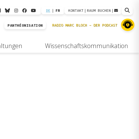
DE
|
FR
KONTAKT
|
RAUM BUCHEN
|
PANTHÉONISATION
altungen
Wissenschaftskommunikation