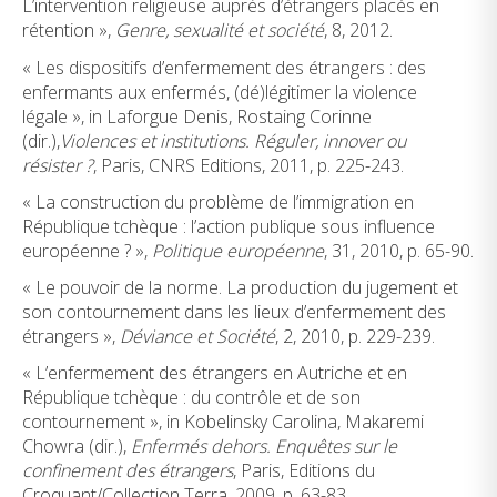
L’intervention religieuse auprès d’étrangers placés en
rétention »,
Genre, sexualité et société
, 8, 2012.
« Les dispositifs d’enfermement des étrangers : des
enfermants aux enfermés, (dé)légitimer la violence
légale », in Laforgue Denis, Rostaing Corinne
(dir.),
Violences et institutions. Réguler, innover ou
résister ?
, Paris, CNRS Editions, 2011, p. 225-243.
« La construction du problème de l’immigration en
République tchèque : l’action publique sous influence
européenne ? »,
Politique européenne
, 31, 2010, p. 65-90.
« Le pouvoir de la norme. La production du jugement et
son contournement dans les lieux d’enfermement des
étrangers »,
Déviance et Société
, 2, 2010, p. 229-239.
« L’enfermement des étrangers en Autriche et en
République tchèque : du contrôle et de son
contournement », in Kobelinsky Carolina, Makaremi
Chowra (dir.),
Enfermés dehors. Enquêtes sur le
confinement des étrangers
, Paris, Editions du
Croquant/Collection Terra, 2009, p. 63-83.