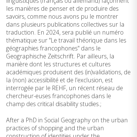
linguistiques (français ou allemand) façonnent
les manières de penser et de produire des
savoirs, comme nous avons pu le montrer
dans plusieurs publications collectives sur la
traduction. En 2024, sera publié un numéro
thématique sur "Le travail théorique dans les
géographies francophones" dans le
Geographische Zeitschrift. Par ailleurs, la
manière dont les structures et cultures
académiques produisent des (in)validations, de
la (non) accessibilité et de l’exclusion, est
interrogée par le REHF, un récent réseau de
chercheur-euses francophones dans le
champ des critical disability studies.;
After a PhD in Social Geography on the urban
practices of shopping and the urban
construction of identities under the