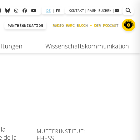
DE
|
FR
KONTAKT
|
RAUM BUCHEN
|
PANTHÉONISATION
altungen
Wissenschaftskommunikation
 la
MUTTERINSTITUT:
e de la
EHESS