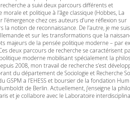
 recherche a suivi deux parcours différents et
ée morale et politique à l’âge classique (Hobbes, La
r l’émergence chez ces auteurs d’une réflexion sur
rs la notion de reconnaissance. De l’autre, je me sui
o-allemande et sur les transformations que la naissan
pts majeurs de la pensée politique moderne – par 
n. Ces deux parcours de recherche se caractérisent p
t politique moderne mobilisant spécialement la philo
e. Depuis 2008, mon travail de recherche s’est dévelo
doctorant du département de Sociologie et Recherche So
e du GSPM a l’EHESS et boursier de la fondation Hu
Humboldt de Berlin. Actuellement, j’enseigne la phil
ris et je collabore avec le Laboratoire interdisciplin