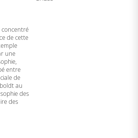
s concentré
ce de cette
exemple
ar une
sophie,
ppé entre
ciale de
mboldt au
osophie des
aire des