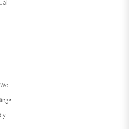
ual
 “Wo
Dinge
dly