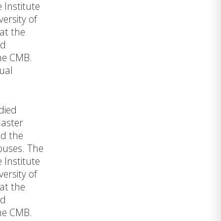
Institute
ersity of
at the
nd
the CMB.
ual
died
master
nd the
ouses. The
Institute
ersity of
at the
nd
the CMB.