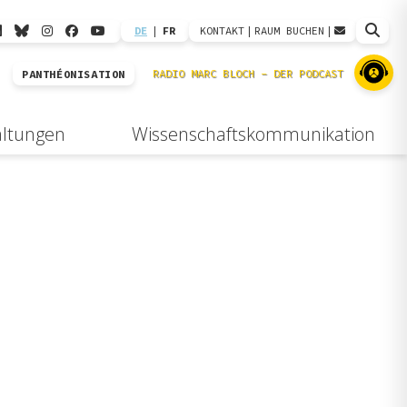
DE
|
FR
KONTAKT
|
RAUM BUCHEN
|
PANTHÉONISATION
altungen
Wissenschaftskommunikation