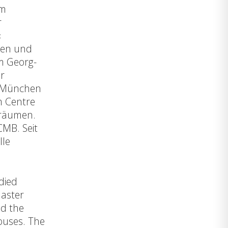
lm
r
«
gen und
m Georg-
ür
U München
m Centre
gräumen.
CMB. Seit
lle
died
master
nd the
ouses. The