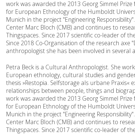
work was awarded the 2013 Georg Simmel Prize fo
for European Ethnology of the Humboldt Universit
Munich in the project "Engineering Responsibility
Center Marc Bloch (CMB) and continues to resea
Thingspaces. Since 2017 scientific co-leader of t
Since 2018 Co-Organisation of the research axe "
anthropologist she has been involved in several ar
Petra Beck is a Cultural Anthropologist. She worke
European ethnology, cultural studies and gender 
thesis »Restopia. Selfstorage als urbane Praxis«
relationships between people, things and biogra
work was awarded the 2013 Georg Simmel Prize fo
for European Ethnology of the Humboldt Universit
Munich in the project "Engineering Responsibility
Center Marc Bloch (CMB) and continues to resea
Thingspaces. Since 2017 scientific co-leader of t