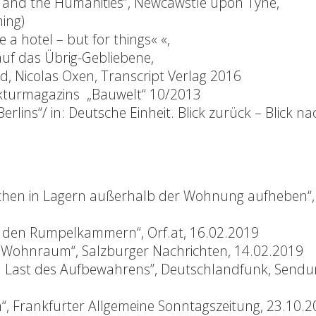
s and the Humanities”, Newcawstle upon Tyne,
ing)
 a hotel – but for things« «,
 auf das Übrig-Gebliebene,
, Nicolas Oxen, Transcript Verlag 2016
tekturmagazins „Bauwelt“ 10/2013
erlins“/ in: Deutsche Einheit. Blick zurück – Blick na
schen in Lagern außerhalb der Wohnung aufheben“,
n den Rumpelkammern“, Orf.at, 16.02.2019
n Wohnraum“, Salzburger Nachrichten, 14.02.2019
nd Last des Aufbewahrens”, Deutschlandfunk, Send
n“, Frankfurter Allgemeine Sonntagszeitung, 23.10.