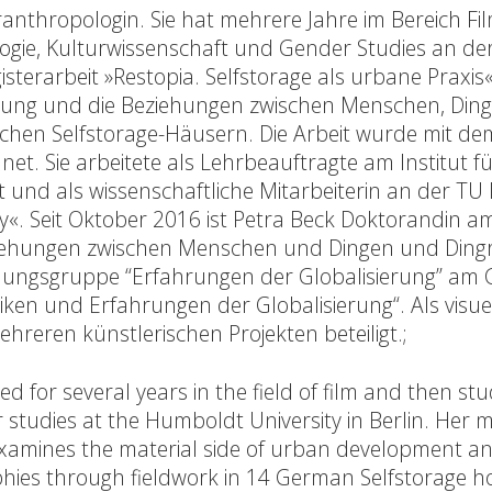
anthropologin. Sie hat mehrere Jahre im Bereich Fi
ogie, Kulturwissenschaft und Gender Studies an de
isterarbeit »Restopia. Selfstorage als urbane Praxis
cklung und die Beziehungen zwischen Menschen, Din
chen Selfstorage-Häusern. Die Arbeit wurde mit de
et. Sie arbeitete als Lehrbeauftragte am Institut f
t und als wissenschaftliche Mitarbeiterin an der T
ity«. Seit Oktober 2016 ist Petra Beck Doktorandin a
eziehungen zwischen Menschen und Dingen und Din
chungsgruppe “Erfahrungen der Globalisierung” am 
en und Erfahrungen der Globalisierung“. Als visue
hreren künstlerischen Projekten beteiligt.;
d for several years in the field of film and then stu
studies at the Humboldt University in Berlin. Her 
 examines the material side of urban development a
phies through fieldwork in 14 German Selfstorage h