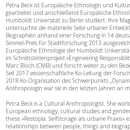
Petra Beck ist Europäische Ethnologin und Kultur
gearbeitet und anschließend Europäische Ethnol
Humboldt Universität zu Berlin studiert. Ihre Mag
untersuchte die materielle Seite urbaner Entwi
Biographien anhand einer Forschung in 14 deuts
Simmel-Preis für Stadtforschung 2013 ausgezeichn
Europäische Ethnologie der Humboldt Universitä
im Schnittstellenprojekt »Engineering Responsibl
Marc Bloch (CMB) und forscht weiter zu den B
Seit 2017 wissenschaftliche Ko-Leitung der Fors
2018 Ko-Organisation des Schwerpunkts „Dynamik
Anthropologin war sie in den letzten Jahren an me
Petra Beck is a Cultural Anthropologist. She worke
European ethnology, cultural studies and gender 
thesis »Restopia. Selfstorage als urbane Praxis«
relationships between people, things and biogra