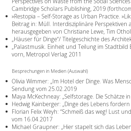
Perspectives on Waste from the Social Science
Cambridge Scholars Publishing, 2019 (forthcom
»Restopia – Self-Storage as Urban Practice. »Like
Beitrag in: Müll. Interdisziplinäre Perspektiven
herausgegeben von Christiane Lewe, Tim Othold
„Häuser für Dinge“/ Titelgeschichte des Archi
„Palastmusik. Einheit und Teilung im Stadtbild B
vorn, Metropol Verlag 2011
Besprechungen in Medien (Auswahl)
Olivia Wimmer: „Im Hotel der Dinge. Was Men
Sendung vom 25.02.2019
Maya McKechneay: „Selfstorage. Die Schätze i
Hedwig Kainberger: „Dinge des Lebens forder
Florian Felix Weyh: “Schmeiß das weg! Lust u
vom 16.04.2017
Michael Graupner: „Hier stapelt sich das Lebe