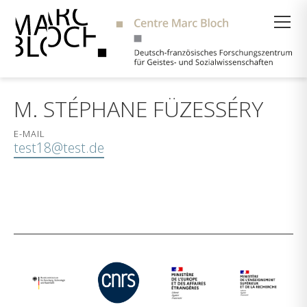
Suche
M. STÉPHANE FÜZESSÉRY
E-MAIL
test18@test.de