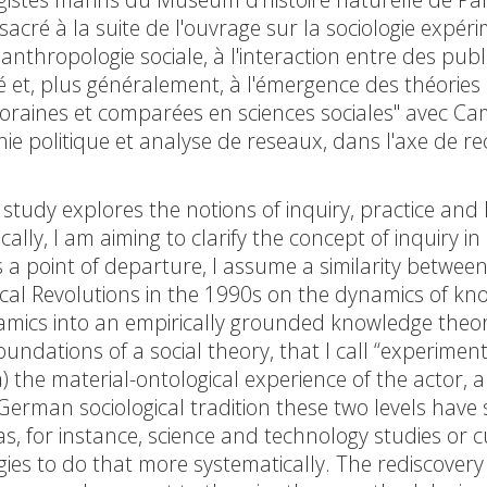
cré à la suite de l'ouvrage sur la sociologie expér
thropologie sociale, à l'interaction entre des publ
é et, plus généralement, à l'émergence des théories
oraines et comparées en sciences sociales" avec Cam
e politique et analyse de reseaux, dans l'axe de re
 study explores the notions of inquiry, practice and
ally, I am aiming to clarify the concept of inquiry in
a point of departure, I assume a similarity between 
ical Revolutions in the 1990s on the dynamics of k
dynamics into an empirically grounded knowledge theor
undations of a social theory, that I call “experimenta
 a) the material-ontological experience of the actor, 
 German sociological tradition these two levels hav
as, for instance, science and technology studies or c
es to do that more systematically. The rediscovery 