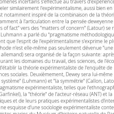
nes incertains s'effectue au travers d'expériences
eler similairement l'expérimentalisme, aussi bien e
t notamment inspiré de la combinaison de la théor
amment à l'articulation entre la pensée deweyenne 
s of fact" vers des "matters of concern" (Latour) se 
 Luhmann a parlé du "pragmatisme méthodologique" e
dent que l'esprit de l'expérimentalisme s'exprime le 
thode n'est elle-même pas seulement dévenue "une t
 allemand) sera organisé de la façon suivante: après
rant les domaines du travail, des sciences, de l'
 d'établir la théorie expérimentaliste de l'enquête 
ciences sociales. Deuxièmement, Dewey sera lui-même 
"le système" (Luhmann) et "la symmétrie" (Callon, Lat
agmatisme expérimentaliste, telles que l'ethnograp
arfinkel), la "théorie" de l'acteur-réseau (ANT) et la
iques et de leurs pratiques expérimentalistes d'int
ne esquisse d'une sociologie expérimentaliste contem
gistes marins du Muséum d'histoire naturelle de Par