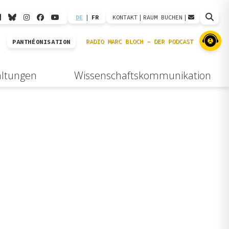
DE
|
FR
KONTAKT
|
RAUM BUCHEN
|
PANTHÉONISATION
altungen
Wissenschaftskommunikation