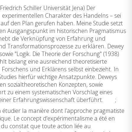
iedrich Schiller Universität Jena) Der
den experimentellen Charakter des Handelns – sei
tiv auf den Plan gerufen haben. Meine Studie setzt
ssen Ausgangspunkt im historischen Pragmatismus
rhebt die Verknüpfung von Erfahrung und
und Transformationsprozesse zu erklären. Dewey
sowie "Logik. Die Theorie der Forschung" (1938)
hlt bislang eine ausreichend theoretisierte
Forschens und Erklärens selbst einbezieht. In
tudies hierfür wichtige Ansatzpunkte. Deweys
len sozialtheoretischen Konzepten, sowie
hrt zu einem systematischen Vorschlag eines
 zu einer Erfahrungswissenschaft überführt. ;
e à étudier la manière dont l’approche pragmatiste
ogique. Le concept d'expérimentalisme a été en
 du constat que toute action liée au