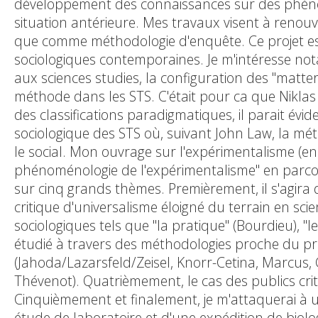
développement des connaissances sur des phénomè
situation antérieure. Mes travaux visent à renouv
que comme méthodologie d'enquête. Ce projet es
sociologiques contemporaines. Je m'intéresse not
aux sciences studies, la configuration des "matter
méthode dans les STS. C'était pour ca que Niklas
des classifications paradigmatiques, il parait évi
sociologique des STS où, suivant John Law, la mé
le social. Mon ouvrage sur l'expérimentalisme (en
phénoménologie de l'expérimentalisme" en parcou
sur cinq grands thèmes. Premièrement, il s'agira
critique d'universalisme éloigné du terrain en s
sociologiques tels que "la pratique" (Bourdieu), 
étudié à travers des méthodologies proche du pr
(Jahoda/Lazarsfeld/Zeisel, Knorr-Cetina, Marcus, G
Thévenot). Quatrièmement, le cas des publics crit
Cinquièmement et finalement, je m'attaquerai à u
étude de laboratoire et d'une expédition de biolo