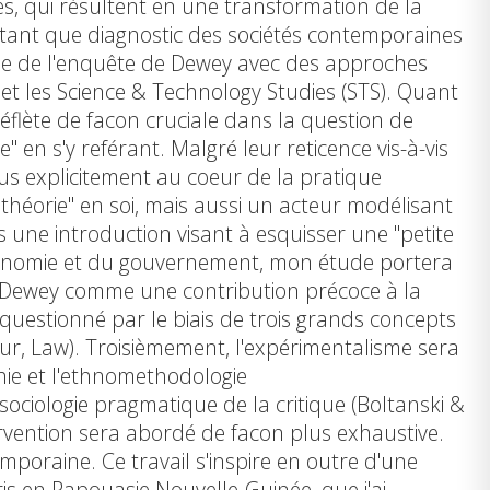
, qui résultent en une transformation de la
n tant que diagnostic des sociétés contemporaines
ie de l'enquête de Dewey avec des approches
et les Science & Technology Studies (STS). Quant
réflète de facon cruciale dans la question de
n s'y reférant. Malgré leur reticence vis-à-vis
plus explicitement au coeur de la pratique
héorie" en soi, mais aussi un acteur modélisant
 une introduction visant à esquisser une "petite
économie et du gouvernement, mon étude portera
de Dewey comme une contribution précoce à la
questionné par le biais de trois grands concepts
our, Law). Troisièmement, l'expérimentalisme sera
hie et l'ethnomethodologie
 sociologie pragmatique de la critique (Boltanski &
ervention sera abordé de facon plus exhaustive.
poraine. Ce travail s'inspire en outre d'une
is en Papouasie Nouvelle-Guinée, que j'ai