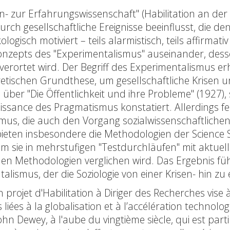
- zur Erfahrungswissenschaft" (Habilitation an der Fr
durch gesellschaftliche Ereignisse beeinflusst, die 
ologisch motiviert – teils alarmistisch, teils affirma
Konzepts des "Experimentalismus" auseinander, de
erortet wird. Der Begriff des Experimentalismus e
etischen Grundthese, um gesellschaftliche Krisen 
ber "Die Öffentlichkeit und ihre Probleme" (1927), 
naissance des Pragmatismus konstatiert. Allerdings fe
s, die auch den Vorgang sozialwissenschaftlichen 
eten insbesondere die Methodologien der Science S
dem sie in mehrstufigen "Testdurchläufen" mit aktuel
en Methodologien verglichen wird. Das Ergebnis fü
talismus, der die Soziologie von einer Krisen- hin
n projet d'Habilitation à Diriger des Recherches vis
liées à la globalisation et à l’accélération technol
n Dewey, à l'aube du vingtième siècle, qui est parti