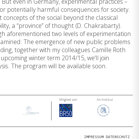
 But even in Germany, experimental practices –
ve or potentially harmful consequences for society.
t concepts of the social beyond the classical
ity, a “province” of thought (D. Chakrabarty).
ough aforementioned two levels of experimentation
 be examined: The emergence of new public problems
ading, together with my colleagues Camille Roth
 upcoming winter term 2014/15, we'll join
is. The program will be available soon.
Mitglied von
An-Institut
IMPRESSUM
DATENSCHUTZ