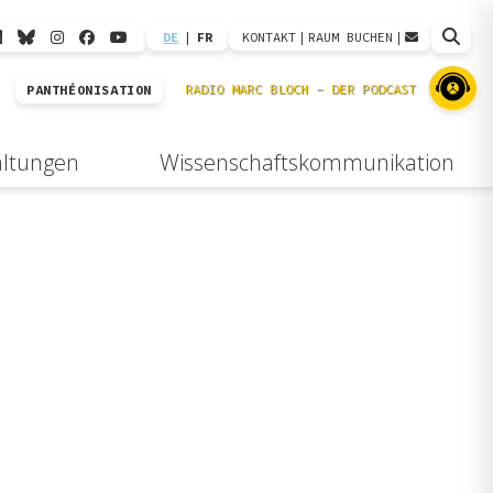
DE
|
FR
KONTAKT
|
RAUM BUCHEN
|
PANTHÉONISATION
altungen
Wissenschaftskommunikation