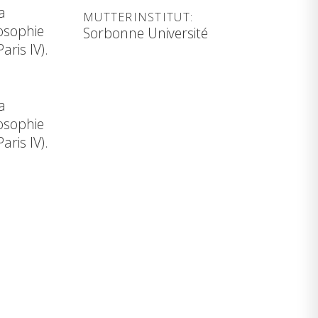
a
MUTTERINSTITUT:
losophie
Sorbonne Université
aris IV).
a
losophie
aris IV).