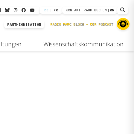
DE
|
FR
KONTAKT
|
RAUM BUCHEN
|
PANTHÉONISATION
altungen
Wissenschaftskommunikation