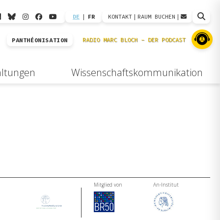
DE
|
FR
KONTAKT
|
RAUM BUCHEN
|
PANTHÉONISATION
altungen
Wissenschaftskommunikation
Mitglied von
An-Institut