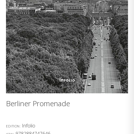
Berliner Promenade
Infolio
EDITION:
9782884747646