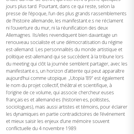
jours plus tard. Pourtant, dans ce qui reste, selon la
presse de l’époque, l’un des plus grands rassemblements
de l’histoire allemande, les manifestant.e.s ne réclament
ni l’ouverture du mur, ni la réunification des deux
Allemagnes. Ils/elles revendiquent bien davantage un
renouveau socialiste et une démocratisation du régime
est-allemand. Les personnalités du monde artistique et
politique est-allemand qui se succèdent à la tribune lors
du meeting qui clôt la journée semblent partager, avec les
manifestant.e.s, un horizon d’attente qui peut apparaître
aujourd’hui comme utopique. „Utopia ’89“ est également
le nom du projet collectif, théâtral et scientifique, à
l’origine de ce volume, qui associe chercheur.euses
français·es et allemand·es (historien·es, politistes,
sociologues), mais aussi artistes et témoins, pour éclairer
les dynamiques en partie contradictoires de l’événement
et mieux saisir les enjeux d’une mémoire souvent
conflictuelle du 4 novembre 1989.