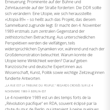
Erneuerung. Prominente auf der Bühne und
Zehntausende auf der Straße forderten: Die DDR sollte
sich verändern. Eine Utopie, wie sich herausstellte.
»Utopia 89« – so heißt auch das Projekt, das diesem
Sammelband zugrunde liegt. Er macht den 4. November
1989 erstmals zum zentralen Gegenstand der
zeithistorischen Betrachtung. Aus unterschiedlichen
Perspektiven werden die vielfältigen, teils
widersprüchlichen Dynamiken vor, während und nach der
Großdemonstration beleuchtet. Warum konnte die
Utopie keine Wirklichkeit werden? Darauf geben
französische und deutsche Expert:innen aus
Wissenschaft, Kunst, Politik sowie wichtige Zeitzeug:innen
fundierte Antworten.
„LA RUE EST LA TRIBUNE DU PEUPLE.“ REGARDS CROISÉS SUR LE 4
NOVEMBRE 1989 À BERLIN-EST
Le 4 novembre 1989 est un des temps forts de la
„Révolution pacifique“ en RDA, souvent éclipsé par la
chute du mur de Berlin, qui intervient à peine quelques