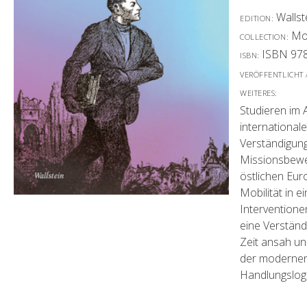
Wallst
EDITION:
Mo
COLLECTION:
ISBN 978
ISBN:
VERÖFFENTLICHT
WEITERES:
Studieren im 
international
Verständigung
Missionsbeweg
östlichen Eur
Mobilität in e
Interventione
eine Verständ
Zeit ansah un
der modernen 
Handlungslogi