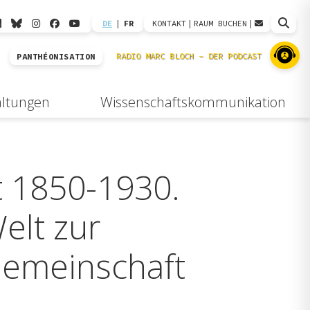
DE
|
FR
KONTAKT
|
RAUM BUCHEN
|
PANTHÉONISATION
altungen
Wissenschaftskommunikation
t 1850-1930.
elt zur
Gemeinschaft