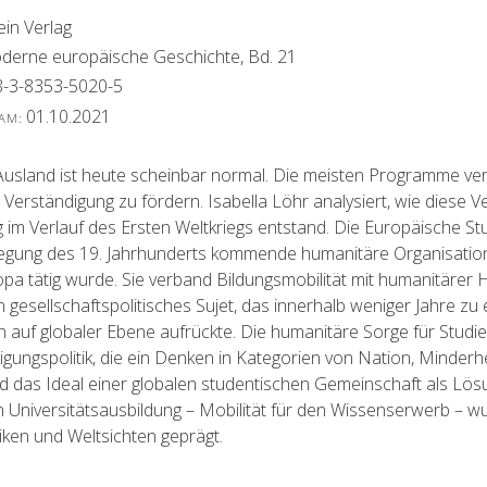
ein Verlag
derne europäische Geschichte, Bd. 21
-3-8353-5020-5
01.10.2021
 AM:
Ausland ist heute scheinbar normal. Die meisten Programme ver
e Verständigung zu fördern. Isabella Löhr analysiert, wie diese 
 im Verlauf des Ersten Weltkriegs entstand. Die Europäische St
ung des 19. Jahrhunderts kommende humanitäre Organisation, 
opa tätig wurde. Sie verband Bildungsmobilität mit humanitärer 
in gesellschaftspolitisches Sujet, das innerhalb weniger Jahre z
n auf globaler Ebene aufrückte. Die humanitäre Sorge für Studi
igungspolitik, die ein Denken in Kategorien von Nation, Minder
d das Ideal einer globalen studentischen Gemeinschaft als Lös
Universitätsausbildung – Mobilität für den Wissenserwerb – w
ken und Weltsichten geprägt.