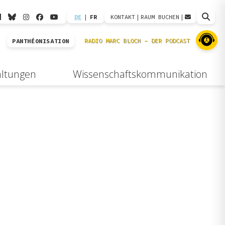
DE
|
FR
KONTAKT
|
RAUM BUCHEN
|
PANTHÉONISATION
altungen
Wissenschaftskommunikation