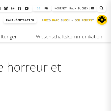
DE
|
FR
KONTAKT
|
RAUM BUCHEN
|
PANTHÉONISATION
altungen
Wissenschaftskommunikation
e horreur et