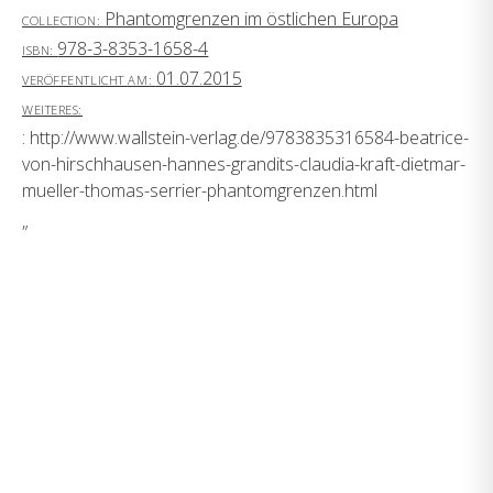
Phantomgrenzen im östlichen Europa
COLLECTION:
978-3-8353-1658-4
ISBN:
01.07.2015
VERÖFFENTLICHT AM:
WEITERES:
: http://www.wallstein-verlag.de/9783835316584-beatrice-
von-hirschhausen-hannes-grandits-claudia-kraft-dietmar-
mueller-thomas-serrier-phantomgrenzen.html
„