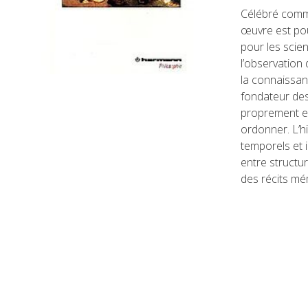
Célébré comme
œuvre est pou
pour les scie
l’observation 
la connaissan
fondateur des
proprement ex
ordonner. L’h
temporels et i
entre structur
des récits mém