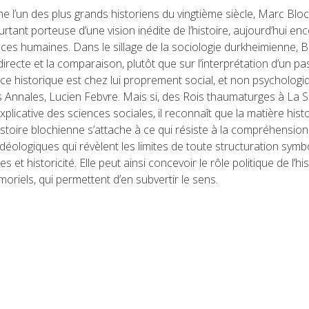
 l’un des plus grands historiens du vingtième siècle, Marc Bloc
rtant porteuse d’une vision inédite de l’histoire, aujourd’hui e
nces humaines. Dans le sillage de la sociologie durkheimienne, B
directe et la comparaison, plutôt que sur l’interprétation d’un p
ce historique est chez lui proprement social, et non psycholog
 Annales, Lucien Febvre. Mais si, des Rois thaumaturges à La S
plicative des sciences sociales, il reconnaît que la matière his
istoire blochienne s’attache à ce qui résiste à la compréhensio
déologiques qui révèlent les limites de toute structuration symbol
es et historicité. Elle peut ainsi concevoir le rôle politique de l’
oriels, qui permettent d’en subvertir le sens.