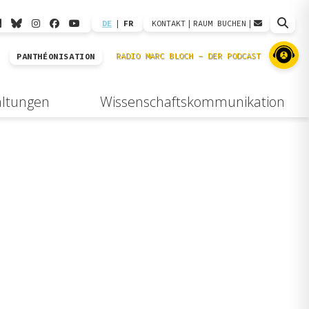
DE
|
FR
KONTAKT
|
RAUM BUCHEN
|
PANTHÉONISATION
altungen
Wissenschaftskommunikation