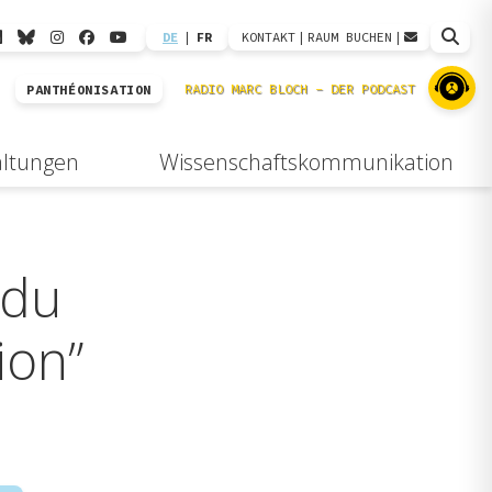
DE
|
FR
KONTAKT
|
RAUM BUCHEN
|
PANTHÉONISATION
altungen
Wissenschaftskommunikation
 du
ion”