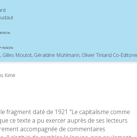
ard
udaut
r
INNEN:
*INNEN:
 Gilles Moutot, Géraldine Muhlmann, Olivier Tinland Co-Editore
ns Kimé
, le fragment daté de 1921 “Le capitalisme comme
 que ce texte a pu exercer auprès de ses lecteurs
t rarement accompagnée de commentaires