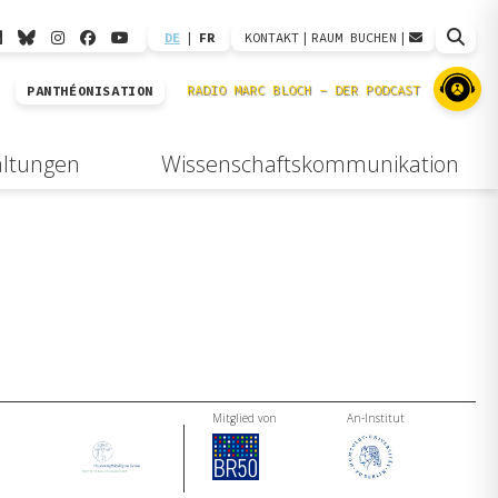
DE
|
FR
KONTAKT
|
RAUM BUCHEN
|
PANTHÉONISATION
altungen
Wissenschaftskommunikation
Mitglied von
An-Institut